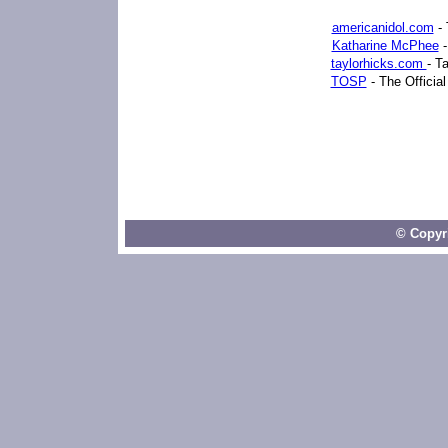
americanidol.com
- 
Katharine McPhee
-
taylorhicks.com
- Ta
TOSP
- The Officia
© Copyri