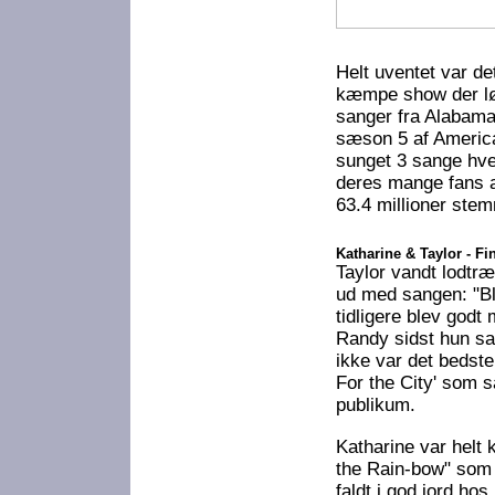
Helt uventet var det
kæmpe show der lø
sanger fra Alabama 
sæson 5 af America
sunget 3 sange hver
deres mange fans a
63.4 millioner stem
Katharine & Taylor
- Fi
Taylor vandt lodtr
ud med sangen: "Bl
tidligere blev godt
Randy sidst hun sa
ikke var det bedste 
For the City' som 
publikum.
Katharine var helt 
the Rain-bow" som h
faldt i god jord h