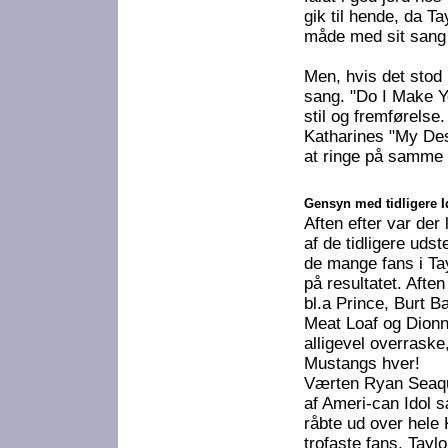
gik til hende, da T
måde med sit sang 
Men, hvis det stod 
sang. "Do I Make Yo
stil og fremførelse.
Katharines "My Dest
at ringe på samme 
Gensyn med tidligere I
Aften efter var der
af de tidligere uds
de mange fans i Ta
på resultatet. Aft
bl.a Prince, Burt B
Meat Loaf og Dionn
alligevel overraske
Mustangs hver!
Værten Ryan Seaque
af Ameri-can Idol 
råbte ud over hele K
trofaste fans. Taylo