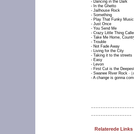
- Dancing in the Dark
- In the Ghetto
- Jailhouse Rock
- Something
- Play That Funky Music
- Just Once
- You Send Me
- Crazy Little Thing Call
- Take Me Home, Countr
- Trouble
- Not Fade Away
- Living for the City
- Taking it to the streets
- Easy
- Levon
- First Cut is the Deepes
- Swanee River Rock
- (
- A change is gonna co
------------------
-----------------
Relaterede Links